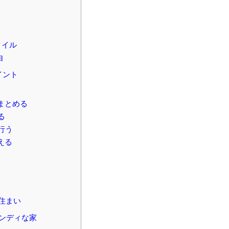
タイル
由
イント
まとめる
る
行う
える
住まい
ンディな家