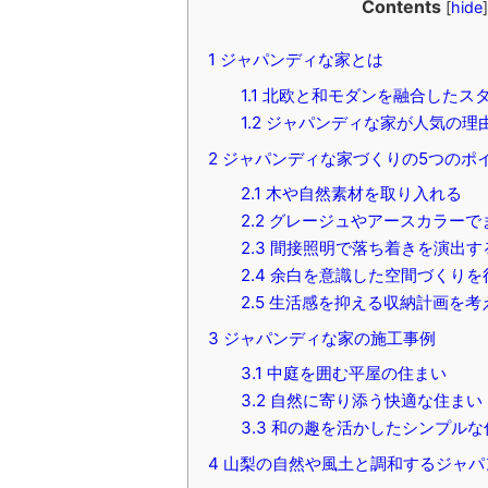
Contents
[
hide
]
1
ジャパンディな家とは
1.1
北欧と和モダンを融合したス
1.2
ジャパンディな家が人気の理
2
ジャパンディな家づくりの5つのポ
2.1
木や自然素材を取り入れる
2.2
グレージュやアースカラーで
2.3
間接照明で落ち着きを演出す
2.4
余白を意識した空間づくりを
2.5
生活感を抑える収納計画を考
3
ジャパンディな家の施工事例
3.1
中庭を囲む平屋の住まい
3.2
自然に寄り添う快適な住まい
3.3
和の趣を活かしたシンプルな
4
山梨の自然や風土と調和するジャパ