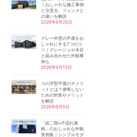
｜おしゃれな施工事例
と注意点、フェンスと
の違いを解説
2026年6月25日
グレー外壁の平屋をお
しゃれにする7つのコ
ツ｜グレージュや木目
と組み合わせた外観事
例も
2026年6月15日
コの字型平屋のデメリ
ットとは？後悔しない
ための対策やメリット
を解説
2026年6月5日
「総二階×片流れ屋
根」のおしゃれな外観
実例集｜シンプルモダ