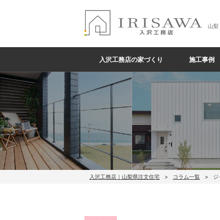
山梨
入沢工務店の家づくり
施工事例
入沢工務店｜山梨県注文住宅
コラム一覧
ジ