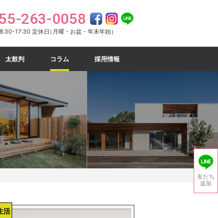
55-263-0058
:30-17:30 定休日
（月曜・お盆・年末年始）
太鼓判
コラム
採用情報
）
友だち
追加
生活