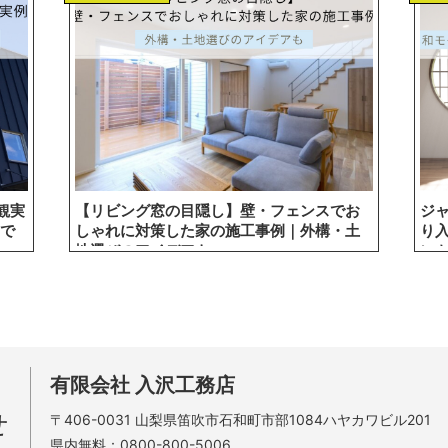
観実
【リビング窓の目隠し】壁・フェンスでお
ジ
で
しゃれに対策した家の施工事例｜外構・土
り
地選びのアイデアも
ン
有限会社 入沢工務店
せ
〒406-0031
山梨県笛吹市石和町市部1084ハヤカワビル201
県内無料：
0800-800-5006