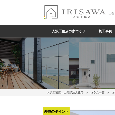
山梨
入沢工務店の家づくり
施工事例
入沢工務店｜山梨県注文住宅
コラム一覧
コ
外観のポイント