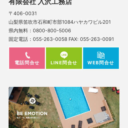
有限会社 入沢工務店
〒406-0031
山梨県笛吹市石和町市部1084ハヤカワビル201
県内無料：
0800-800-5006
固定電話：
055-263-0058
FAX: 055-263-0091
電話問合せ
WEB問合せ
LINE問合せ