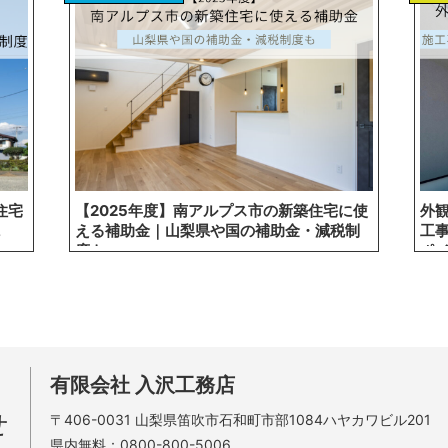
住宅
【2025年度】南アルプス市の新築住宅に使
外
える補助金｜山梨県や国の補助金・減税制
工
度も
ポ
有限会社 入沢工務店
せ
〒406-0031
山梨県笛吹市石和町市部1084ハヤカワビル201
県内無料：
0800-800-5006