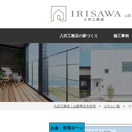
山梨
入沢工務店の家づくり
施工事例
入沢工務店｜山梨県注文住宅
コラム一覧
コ
お金・住宅ローン