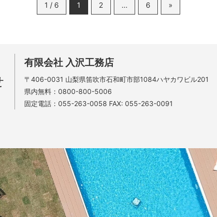
1 / 6
1
2
…
6
»
有限会社 入沢工務店
せ
〒406-0031
山梨県笛吹市石和町市部1084ハヤカワビル201
県内無料：
0800-800-5006
固定電話：
055-263-0058
FAX: 055-263-0091