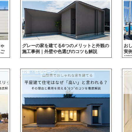
ゃ
グレーの家を建てる6つのメリットと外観の
お
ご
施工事例｜外壁や色選びのコツも解説
実
解
お金・住宅ローン
シ