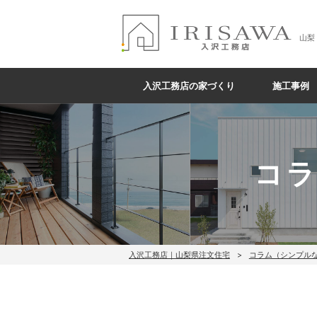
山梨
入沢工務店の家づくり
施工事例
コ
入沢工務店｜山梨県注文住宅
コラム（シンプル