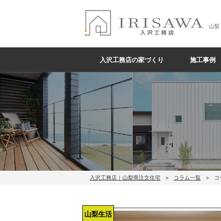
山梨
入沢工務店の家づくり
施工事例
入沢工務店｜山梨県注文住宅
コラム一覧
コ
山梨生活