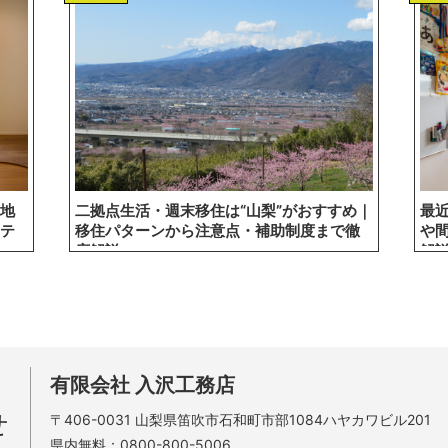
地
二拠点生活・週末移住は“山梨”がおすすめ｜
最
テ
移住パターンから注意点・補助制度まで徹
や
底解説
解
有限会社 入沢工務店
せ
〒406-0031
山梨県笛吹市石和町市部1084ハヤカワビル201
県内無料：
0800-800-5006