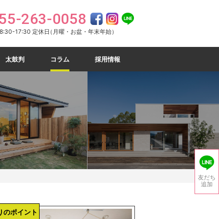
55-263-0058
:30-17:30 定休日
（月曜・お盆・年末年始）
太鼓判
コラム
採用情報
）
友だち
追加
りのポイント