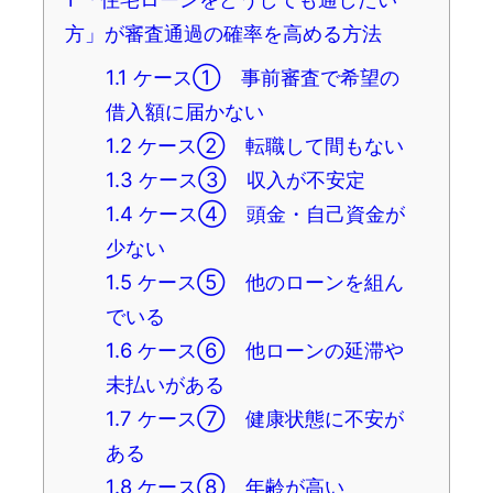
方」が審査通過の確率を高める方法
1.1
ケース① 事前審査で希望の
借入額に届かない
1.2
ケース② 転職して間もない
1.3
ケース③ 収入が不安定
1.4
ケース④ 頭金・自己資金が
少ない
1.5
ケース⑤ 他のローンを組ん
でいる
1.6
ケース⑥ 他ローンの延滞や
未払いがある
1.7
ケース⑦ 健康状態に不安が
ある
1.8
ケース⑧ 年齢が高い