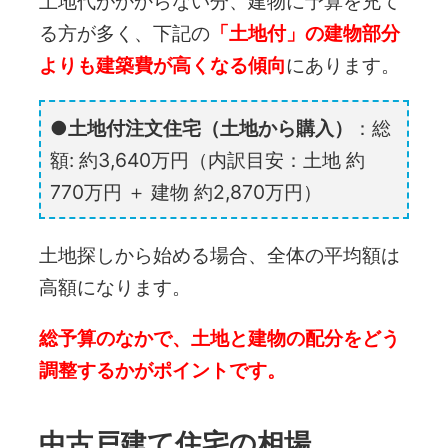
土地代がかからない分、建物に予算を充て
る方が多く、下記の
「土地付」の建物部分
よりも建築費が高くなる傾向
にあります。
土地付注文住宅（土地から購入）
：
総
額: 約3,640万円
（内訳目安：土地 約
770万円 ＋ 建物 約2,870万円）
土地探しから始める場合、全体の平均額は
高額になります。
総予算のなかで、土地と建物の配分をどう
調整するかがポイントです。
中古戸建て住宅の相場