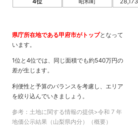
4位
昭和町
28,17
県庁所在地である甲府市がトップ
となって
います。
1位と4位では、同じ面積でも約540万円の
差が生じます。
利便性と予算のバランスを考慮し、エリア
を絞り込んでいきましょう。
参考：土地に関する情報の提供>
令和 7 年
地価公示結果（山梨県内分）（概要）