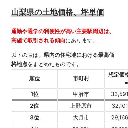
山梨県の土地価格、坪単価
通勤や通学の利便性が高い主要駅周辺は、
高値で取引される傾向
にあります。
以下の表は、
県内の住宅地における最高価
格地点
をまとめたものです。
想定価格 
順位
市町村
1位
甲府市
33,59
2位
上野原市
32,10
3位
大月市
29,16