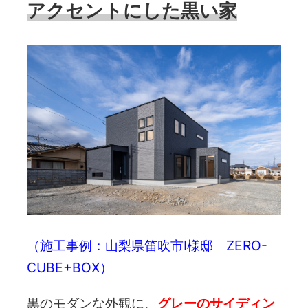
アクセントにした黒い家
（施工事例：山梨県笛吹市I様邸 ZERO-
CUBE+BOX）
黒のモダンな外観に、
グレーのサイディン