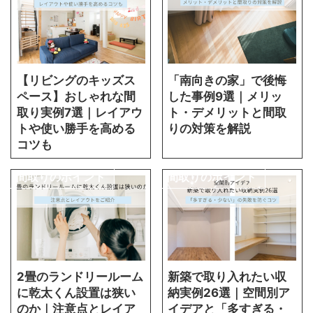
【リビングのキッズス
「南向きの家」で後悔
ペース】おしゃれな間
した事例9選｜メリッ
取り実例7選｜レイアウ
ト・デメリットと間取
トや使い勝手を高める
りの対策を解説
コツも
間取りのポイント
間取りのポイント
2畳のランドリールーム
新築で取り入れたい収
に乾太くん設置は狭い
納実例26選｜空間別ア
のか｜注意点とレイア
イデアと「多すぎる・