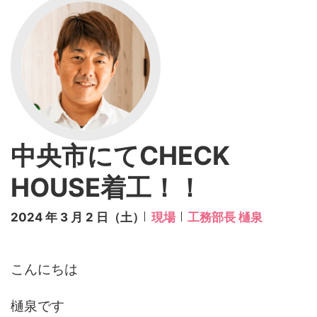
中央市にてCHECK
HOUSE着工！！
2024 年 3 月 2 日（土）
現場
工務部長 樋泉
こんにちは
樋泉です