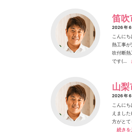
笛吹
2026 年 
こんにち
熱工事が
吹付断熱
です(...
山梨
2026 年 
こんにち
えました
方がとて
続きを