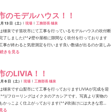
市のモデルハウス！！
6 月 13 日（土）
現場
工務部長 樋泉
は樋泉です笛吹市にて工事を行っているモデルハウスの吹付断
完了しました(^^♪壁や屋根に隙間なく吹付を行っております
工事が終わると気密測定を行います良い数値が出るのか楽しみ
続きを見る
市のLIVIA！！
6 月 6 日（土）
現場
工務部長 樋泉
は樋泉です山梨市にて工事を行っておりますLIVIAが完成を迎
(^^)/フローリングはイクタのアカシアです。写真より実物の
もかっこよく仕上がっております(^^♪吹抜けには大きな窓...
見る