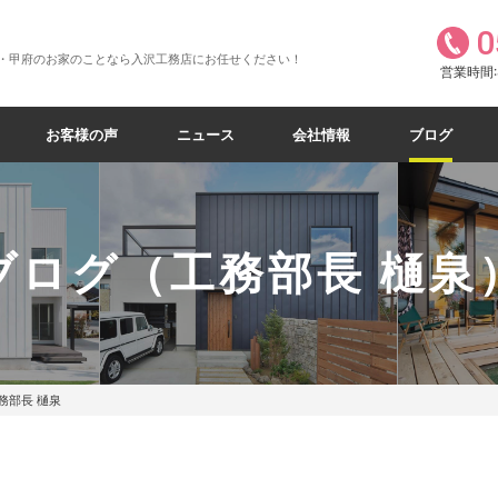
0
・甲府のお家のことなら入沢工務店にお任せください！
営業時間:8
お客様の声
ニュース
会社情報
ブログ
ブログ（工務部長 樋泉
務部長 樋泉