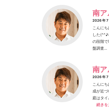
南ア
2026 年 
こんにち
した(^
の段階で
盤調査...
南ア
2026 年 
こんにち
成が近づ
庭はタイ
続きを