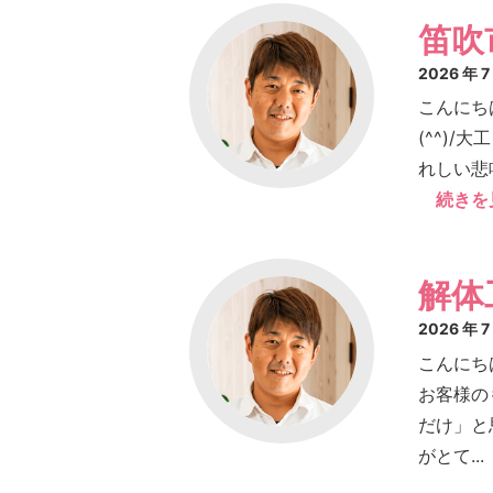
笛吹
2026 年 
こんにち
(^^)
れしい悲鳴
続きを
解体
2026 年 
こんにち
お客様の
だけ」と
がとて...