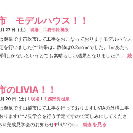
市 モデルハウス！！
6 月 27 日（土）
現場
工務部長 樋泉
は樋泉です笛吹市にて工事をおこなっておりますモデルハウス
定を行いました(^^結果は…数値は0.2㎠/㎡でした。1㎡あたり
の隙間しかないというとても素晴らしい結果となりました(^...
続
市のLIVIA！！
6 月 20 日（土）
現場
工務部長 樋泉
は樋泉です山梨市にて工事を行っておりますLIVIAの外構工事
おります(^^♪見学会を行う予定ですので楽しみにしてくださ
/ Livia完成見学会のお知らせ
6/27㈯...
続きを見る