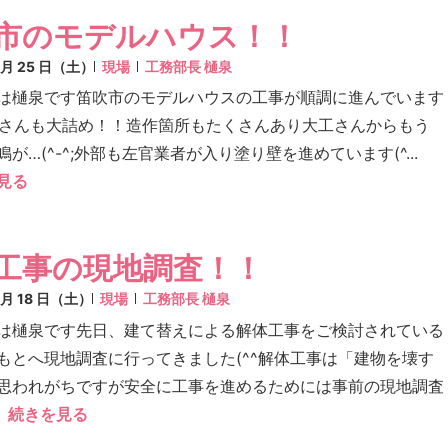
市のモデルハウス！！
7 月 25 日（土）
現場
工務部長 樋泉
は樋泉です笛吹市のモデルハウスの工事が順調に進んでいます
/大工さんも大詰め！！造作箇所もたくさんあり大工さんからもう
が…(^-^;外部も左官業者が入り塗り壁を進めています(^...
見る
工事の現地調査！！
7 月 18 日（土）
現場
工務部長 樋泉
は樋泉です先日、建て替えによる解体工事をご検討されている
もとへ現地調査に行ってきました(^^解体工事は「建物を壊す
思われがちですが安全に工事を進めるためには事前の現地調査
続きを見る