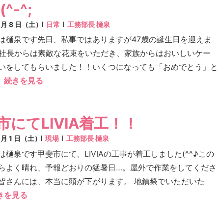
^-^;
8 月 8 日（土）
日常
工務部長 樋泉
は樋泉です先日、私事ではありますが47歳の誕生日を迎えま
^♪社長からは素敵な花束をいただき、家族からはおいしいケー
いをしてもらいました！！いくつになっても「おめでとう」と
続きを見る
市にてLIVIA着工！！
8 月 1 日（土）
現場
工務部長 樋泉
は樋泉です甲斐市にて、LIVIAの工事が着工しました(^^♪この
らよく晴れ、予報どおりの猛暑日…。屋外で作業をしてくださ
皆さんには、本当に頭が下がります。 地鎮祭でいただいた
きを見る