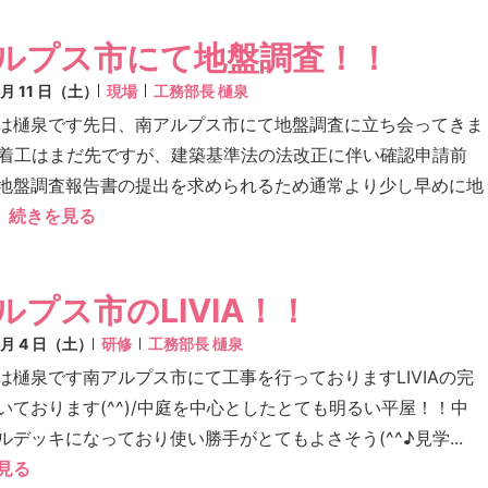
ルプス市にて地盤調査！！
7 月 11 日（土）
現場
工務部長 樋泉
は樋泉です先日、南アルプス市にて地盤調査に立ち会ってきま
^♪着工はまだ先ですが、建築基準法の法改正に伴い確認申請前
地盤調査報告書の提出を求められるため通常より少し早めに地
続きを見る
ルプス市のLIVIA！！
7 月 4 日（土）
研修
工務部長 樋泉
は樋泉です南アルプス市にて工事を行っておりますLIVIAの完
いております(^^)/中庭を中心としたとても明るい平屋！！中
ルデッキになっており使い勝手がとてもよさそう(^^♪見学...
見る