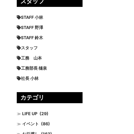
スタッフ
STAFF 小林
STAFF 野澤
STAFF 鈴木
スタッフ
工務 山本
工務部長 樋泉
社長 小林
カテゴリ
LIFE UP
(29)
イベント
(86)
お引渡し
(163)