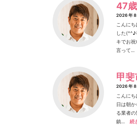
47歳(
2026 年 
こんにち
した(^
キでお祝
言って...
甲斐
2026 年 
こんにち
日は朝か
る業者の
鎮...
続