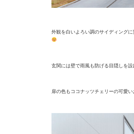
外観を白いよろい調のサイディングに
玄関には壁で雨風も防げる目隠しを設け、
扉の色もココナッツチェリーの可愛い