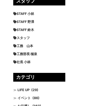
スタッフ
STAFF 小林
STAFF 野澤
STAFF 鈴木
スタッフ
工務 山本
工務部長 樋泉
社長 小林
カテゴリ
LIFE UP
(29)
イベント
(86)
お引渡し
(163)