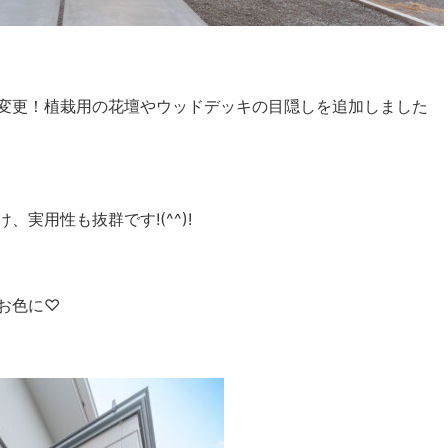
変更！植栽用の花壇やウッドデッキの目隠しを追加しました
実用性も抜群です!(^^)!
お色に♡