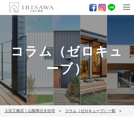
コラム（ゼロキュ
ーブ）
入沢工務店｜山梨県注文住宅
コラム（ゼロキューブ）一覧
ゼロ