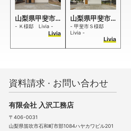
山梨県甲斐市新築注文住宅｜Liviaシンプルな家の事例紹介
山梨県甲斐市注文住宅｜リヴィア規格住宅、LDKの吹き抜けで採光を計算
- Ｋ様邸 Livia -
- 甲斐市Ｓ様邸
Livia
Livia -
Livia
資料請求 · お問い合わせ
有限会社 入沢工務店
〒406-0031
山梨県笛吹市石和町市部1084ハヤカワビル201