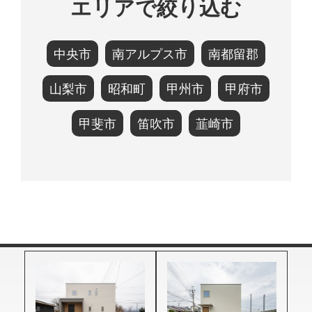
エリアで絞り込む
中央市
南アルプス市
南都留郡
山梨市
昭和町
甲州市
甲府市
甲斐市
笛吹市
韮崎市