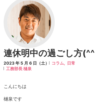
連休明中の過ごし方(^^
2023 年 5 月 6 日（土）
コラム,
日常
工務部長 樋泉
こんにちは
樋泉です