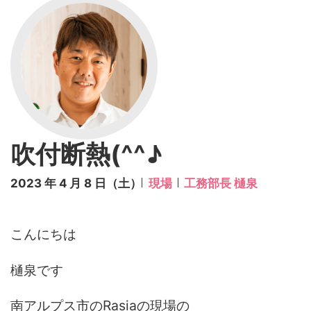
吹付断熱(^^♪
2023 年 4 月 8 日（土）
現場
工務部長 樋泉
こんにちは
樋泉です
南アルプス市のRasiaの現場の