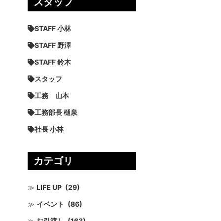
スタッフ
STAFF 小林
STAFF 野澤
STAFF 鈴木
スタッフ
工務 山本
工務部長 樋泉
社長 小林
カテゴリ
LIFE UP
(29)
イベント
(86)
お引渡し
(163)