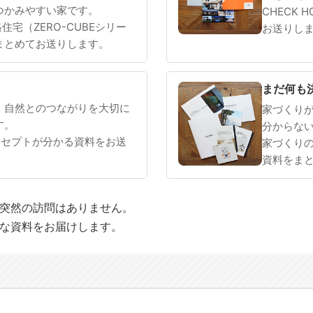
つかみやすい家です。
CHECK 
 規格住宅（ZERO-CUBEシリー
お送りし
まとめてお送りします。
まだ何も
、自然とのつながりを大切に
家づくり
す。
分からな
ンセプトが分かる資料をお送
家づくり
資料をま
や突然の訪問はありません。
適な資料をお届けします。