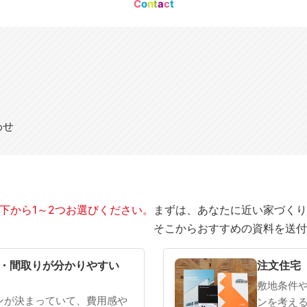
C
o
n
t
a
c
t
わせ
下から1～2つお選びください。
まずは、あなたに近い家づくり
そこからおすすめの資料を送付
SOWOOD
まだ何も決まっていない
・間取りが分かりやすい
注文住宅
敷地条件
ンが決まっていて、費用感や
ンを考え