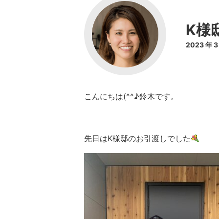
K様
2023 年 
こんにちは(^^♪鈴木です。
先日はK様邸のお引渡しでした