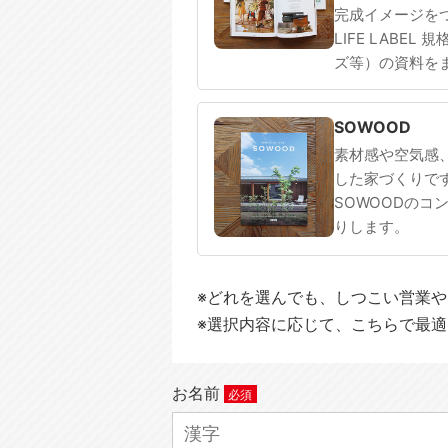
完成イメージを
LIFE LABEL
ズ等）の資料を
SOWOOD
素材感や空気感
した家づくりで
SOWOODのコ
りします。
※どれを選んでも、しつこい営業
※選択内容に応じて、こちらで最
お名前