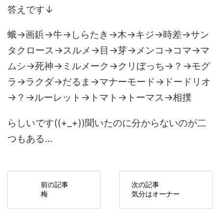
答えです↓
蛾→画鋲→牛→しらたき→木→キジ→時差→サン
タクロース→スルメ→目→芽→メンコ→コマ→マ
ムシ→死神→ミルメーク→クリぼっち→？→モグ
ラ→ラクダ→だるま→マナーモード→ドードリオ
→？→ルーレット→トマト→トーマス→相撲
らしいです((+_+))聞いたのに分からないのが二
つもある…
前の記事
次の記事
梅
気分はオーナー