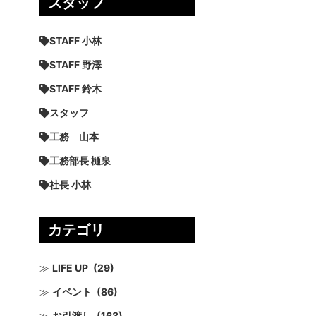
スタッフ
STAFF 小林
STAFF 野澤
STAFF 鈴木
スタッフ
工務 山本
工務部長 樋泉
社長 小林
カテゴリ
LIFE UP
(29)
イベント
(86)
お引渡し
(163)