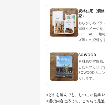
規格住宅
注文住宅
規格住宅（価格
家）
あらかじめプラ
完成イメージを
LIFE LABEL
ズ等）の資料を
SOWOOD
素材感や空気感
した家づくりで
SOWOODのコ
りします。
※どれを選んでも、しつこい営業
※選択内容に応じて、こちらで最