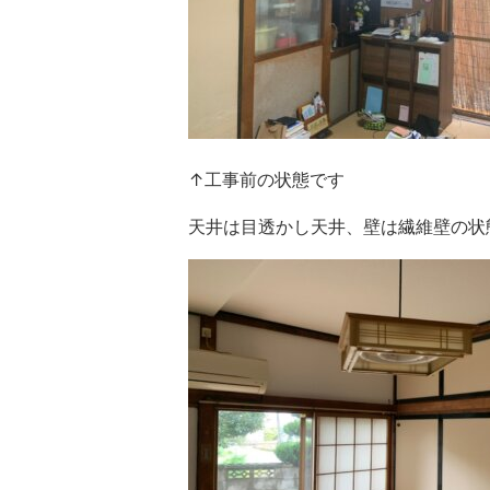
↑工事前の状態です
天井は目透かし天井、壁は繊維壁の状