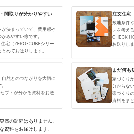
SOWOOD
まだ何も決まっていない
・間取りが分かりやすい
注文住宅
敷地条件
ンが決まっていて、費用感や
ンを考え
つかみやすい家です。
CHECK 
 規格住宅（ZERO-CUBEシリー
お送りし
まとめてお送りします。
まだ何も
、自然とのつながりを大切に
家づくり
す。
分からな
ンセプトが分かる資料をお送
家づくり
資料をま
や突然の訪問はありません。
適な資料をお届けします。