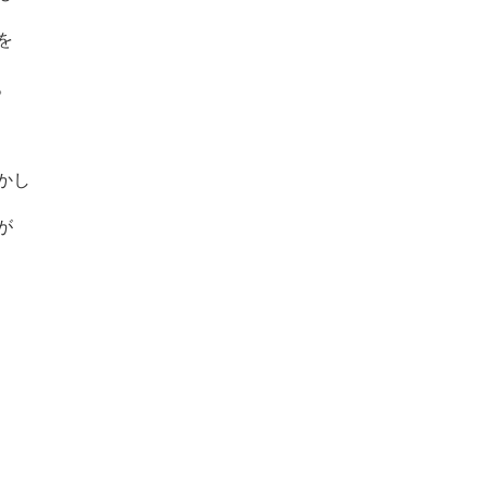
を
。
かし
が