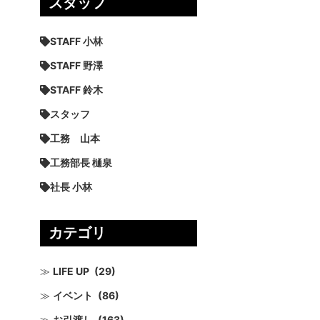
スタッフ
STAFF 小林
STAFF 野澤
STAFF 鈴木
スタッフ
工務 山本
工務部長 樋泉
社長 小林
カテゴリ
LIFE UP
(29)
イベント
(86)
お引渡し
(163)