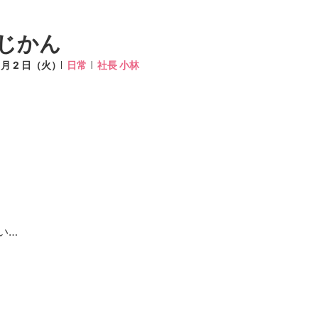
じかん
8 月 2 日（火）
日常
社長 小林
い…