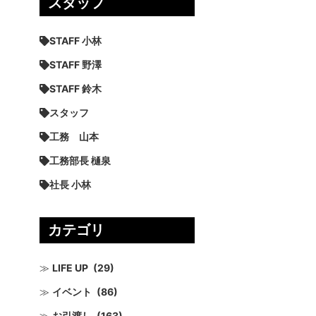
スタッフ
STAFF 小林
STAFF 野澤
STAFF 鈴木
スタッフ
工務 山本
工務部長 樋泉
社長 小林
カテゴリ
LIFE UP
(29)
イベント
(86)
お引渡し
(163)