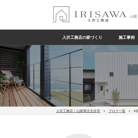
山梨
入沢工務店の家づくり
施工事例
入沢工務店｜山梨県注文住宅
ブログ一覧
K