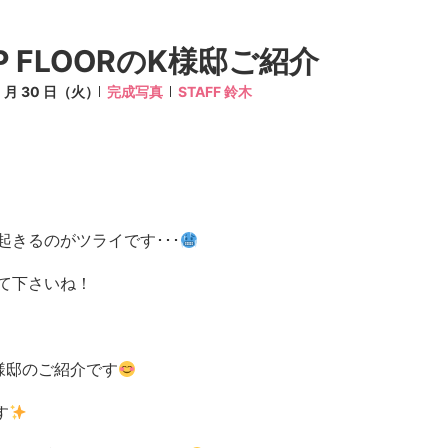
EP FLOORのK様邸ご紹介
11 月 30 日（火）
完成写真
STAFF 鈴木
きるのがツライです･･･
て下さいね！
様邸のご紹介です
す