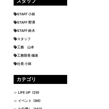
スタッフ
STAFF 小林
STAFF 野澤
STAFF 鈴木
スタッフ
工務 山本
工務部長 樋泉
社長 小林
カテゴリ
LIFE UP
(29)
イベント
(86)
お引渡し
(163)