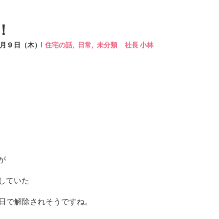
！
9 月 9 日（木）
住宅の話,
日常,
未分類
社長 小林
が
していた
2日で解除されそうですね。