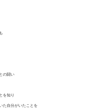
も
との闘い
とを知り
いた自分がいたことを