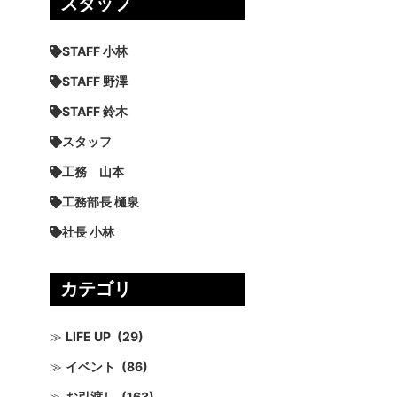
スタッフ
STAFF 小林
STAFF 野澤
STAFF 鈴木
スタッフ
工務 山本
工務部長 樋泉
社長 小林
カテゴリ
LIFE UP
(29)
イベント
(86)
お引渡し
(163)