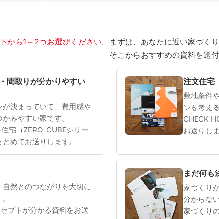
下から1～2つお選びください。
まずは、あなたに近い家づくり
そこからおすすめの資料を送付
SOWOOD
まだ何も決まっていない
・間取りが分かりやすい
注文住宅
敷地条件
ンが決まっていて、費用感や
ンを考え
つかみやすい家です。
CHECK 
 規格住宅（ZERO-CUBEシリー
お送りし
まとめてお送りします。
まだ何も
、自然とのつながりを大切に
家づくり
す。
分からな
ンセプトが分かる資料をお送
家づくり