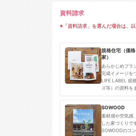
資料請求
※「資料請求」を選んだ場合は、以
規格住宅
注文住宅
規格住宅（価格
家）
あらかじめプラ
完成イメージを
LIFE LABEL
ズ等）の資料を
SOWOOD
素材感や空気感
した家づくりで
SOWOODのコ