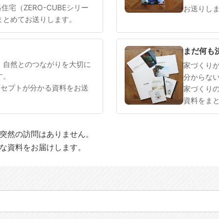
 規格住宅（ZERO-CUBEシリー
お送りし
まとめてお送りします。
まだ何も
、自然とのつながりを大切に
家づくり
す。
分からな
ンセプトが分かる資料をお送
家づくり
資料をま
や突然の訪問はありません。
適な資料をお届けします。