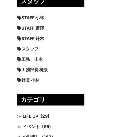
スタッフ
STAFF 小林
STAFF 野澤
STAFF 鈴木
スタッフ
工務 山本
工務部長 樋泉
社長 小林
カテゴリ
LIFE UP
(29)
イベント
(86)
お引渡し
(163)