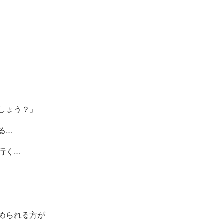
しょう？」
る…
行く…
められる方が