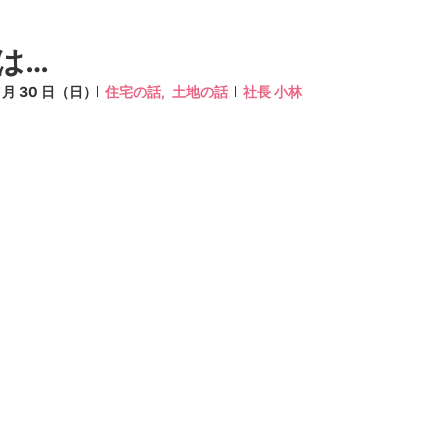
は…
8 月 30 日（日）
住宅の話,
土地の話
社長 小林