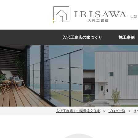
山梨
入沢工務店の家づくり
施工事例
入沢工務店｜山梨県注文住宅
ブログ一覧
ま