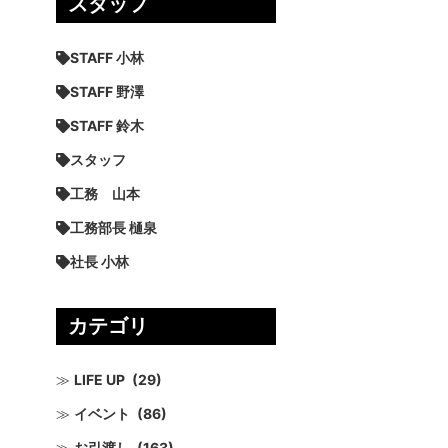
スタッフ
STAFF 小林
STAFF 野澤
STAFF 鈴木
スタッフ
工務 山本
工務部長 樋泉
社長 小林
カテゴリ
LIFE UP
(29)
イベント
(86)
お引渡し
(163)