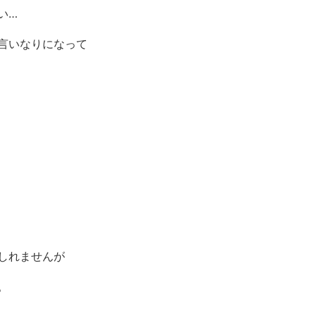
い…
言いなりになって
しれませんが
。