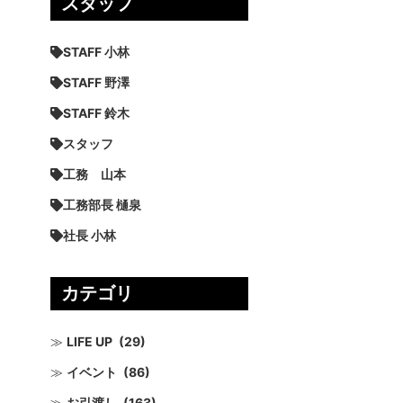
スタッフ
STAFF 小林
STAFF 野澤
STAFF 鈴木
スタッフ
工務 山本
工務部長 樋泉
社長 小林
カテゴリ
LIFE UP
(29)
イベント
(86)
お引渡し
(163)