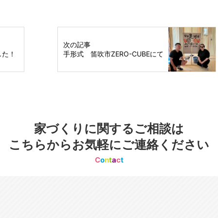
次の記事
した！
手形式 笛吹市ZERO-CUBEにて
家づくりに関するご相談は
こちらからお気軽にご連絡ください
C
o
n
t
a
c
t