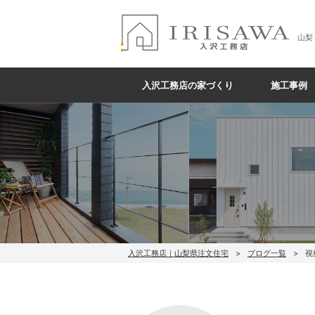
山梨
入沢工務店の家づくり
施工事例
入沢工務店｜山梨県注文住宅
ブログ一覧
視