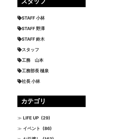
スタッフ
STAFF 小林
STAFF 野澤
STAFF 鈴木
スタッフ
工務 山本
工務部長 樋泉
社長 小林
カテゴリ
LIFE UP
(29)
イベント
(86)
お引渡し
(163)