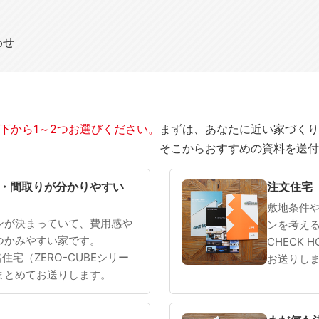
わせ
下から1～2つお選びください。
まずは、あなたに近い家づくり
そこからおすすめの資料を送付
SOWOOD
まだ何も決まっていない
・間取りが分かりやすい
注文住宅
敷地条件
ンが決まっていて、費用感や
ンを考え
つかみやすい家です。
CHECK 
 規格住宅（ZERO-CUBEシリー
お送りし
まとめてお送りします。