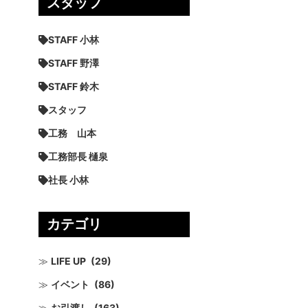
スタッフ
STAFF 小林
STAFF 野澤
STAFF 鈴木
スタッフ
工務 山本
工務部長 樋泉
社長 小林
カテゴリ
LIFE UP
(29)
イベント
(86)
お引渡し
(163)