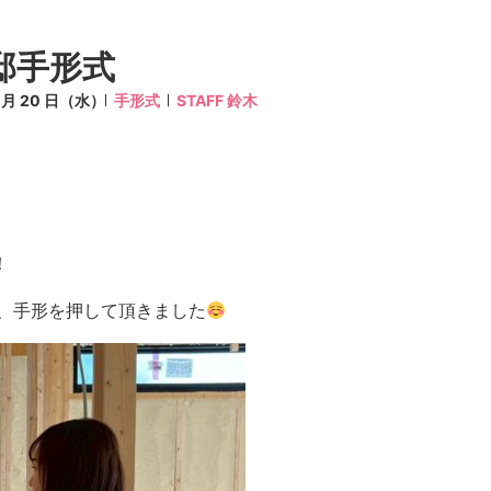
邸手形式
5 月 20 日（水）
手形式
STAFF 鈴木
！
、手形を押して頂きました