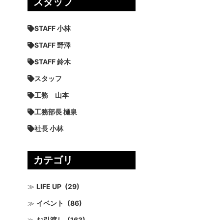
スタッフ
STAFF 小林
STAFF 野澤
STAFF 鈴木
スタッフ
工務 山本
工務部長 樋泉
社長 小林
カテゴリ
LIFE UP
(29)
イベント
(86)
お引渡し
(163)