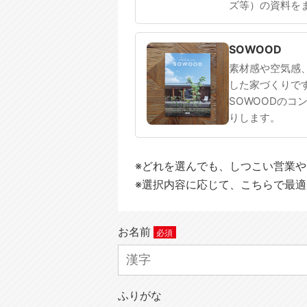
ズ等）の資料を
SOWOOD
素材感や空気感
した家づくりで
SOWOODのコ
りします。
※どれを選んでも、しつこい営業
※選択内容に応じて、こちらで最
お名前
ふりがな