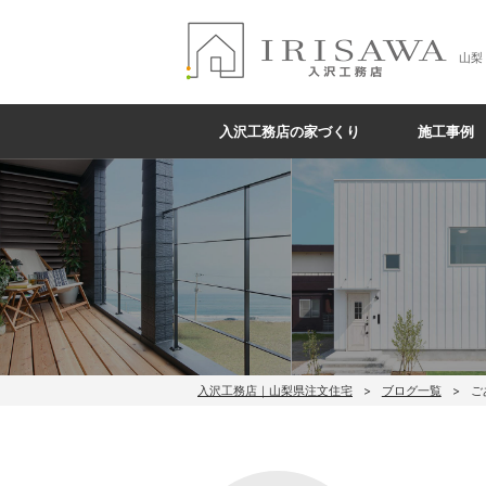
山梨
入沢工務店の家づくり
施工事例
入沢工務店｜山梨県注文住宅
ブログ一覧
ご