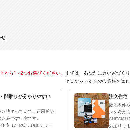
わせ
下から1～2つお選びください。
まずは、あなたに近い家づくり
そこからおすすめの資料を送付
SOWOOD
まだ何も決まっていない
・間取りが分かりやすい
注文住宅
敷地条件
ンが決まっていて、費用感や
ンを考え
つかみやすい家です。
CHECK 
 規格住宅（ZERO-CUBEシリー
お送りし