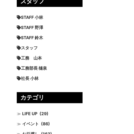
スタッフ
STAFF 小林
STAFF 野澤
STAFF 鈴木
スタッフ
工務 山本
工務部長 樋泉
社長 小林
カテゴリ
LIFE UP
(29)
イベント
(86)
お引渡し
(163)