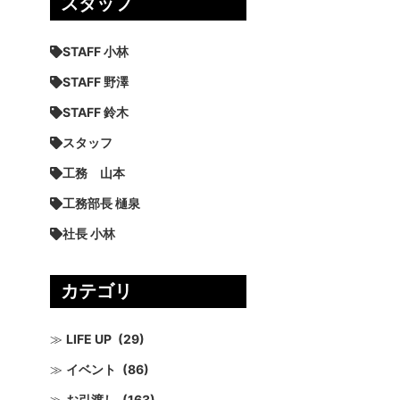
スタッフ
STAFF 小林
STAFF 野澤
STAFF 鈴木
スタッフ
工務 山本
工務部長 樋泉
社長 小林
カテゴリ
LIFE UP
(29)
イベント
(86)
お引渡し
(163)