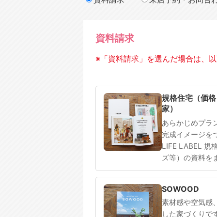
資料請求
※「資料請求」を選んだ場合は、以
規格住宅
注文住宅
規格住宅（価格
家）
あらかじめプラ
完成イメージを
LIFE LABEL
ズ等）の資料を
SOWOOD
素材感や空気感
した家づくりで