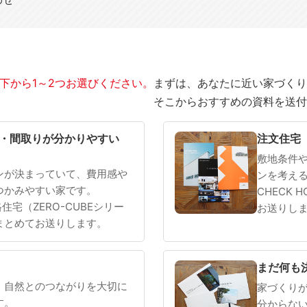
下から1～2つお選びください。
まずは、あなたに近い家づくり
そこからおすすめの資料を送付
SOWOOD
まだ何も決まっていない
・間取りが分かりやすい
注文住宅
敷地条件
ンが決まっていて、費用感や
ンを考え
つかみやすい家です。
CHECK 
 規格住宅（ZERO-CUBEシリー
お送りし
まとめてお送りします。
まだ何も
、自然とのつながりを大切に
家づくり
す。
分からな