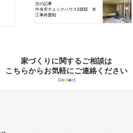
次の記事
中央市チェックハウスS様邸 木
工事終盤戦
家づくりに関するご相談は
こちらからお気軽にご連絡ください
C
o
n
t
a
c
t
わせ