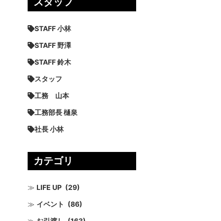
スタッフ
STAFF 小林
STAFF 野澤
STAFF 鈴木
スタッフ
工務 山本
工務部長 樋泉
社長 小林
カテゴリ
LIFE UP
(29)
イベント
(86)
お引渡し
(163)