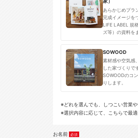
家）
あらかじめプラ
完成イメージを
LIFE LABEL
ズ等）の資料を
SOWOOD
素材感や空気感
した家づくりで
SOWOODのコ
りします。
※どれを選んでも、しつこい営業
※選択内容に応じて、こちらで最
お名前