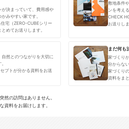
敷地条件
ンが決まっていて、費用感や
ンを考え
つかみやすい家です。
CHECK 
 規格住宅（ZERO-CUBEシリー
お送りし
まとめてお送りします。
まだ何も
、自然とのつながりを大切に
家づくり
す。
分からな
ンセプトが分かる資料をお送
家づくり
資料をま
や突然の訪問はありません。
適な資料をお届けします。