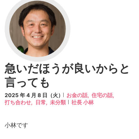
急いだほうが良いからと
言っても
2025 年 4 月 8 日（火）
お金の話,
住宅の話,
打ち合わせ,
日常,
未分類
社長 小林
小林です