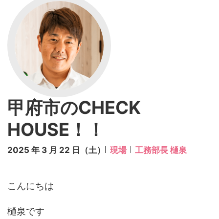
甲府市のCHECK
HOUSE！！
2025 年 3 月 22 日（土）
現場
工務部長 樋泉
こんにちは
樋泉です