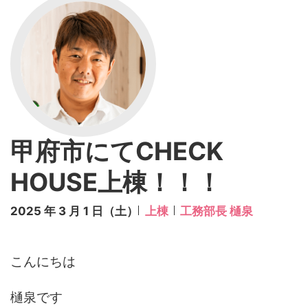
甲府市にてCHECK
HOUSE上棟！！！
2025 年 3 月 1 日（土）
上棟
工務部長 樋泉
こんにちは
樋泉です