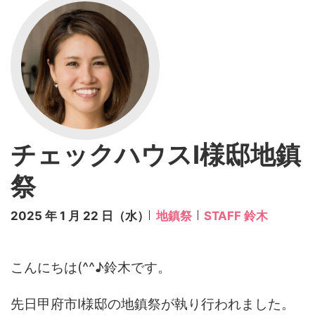
チェックハウスI様邸地鎮
祭
2025 年 1 月 22 日（水）
地鎮祭
STAFF 鈴木
こんにちは(^^♪鈴木です。
先日甲府市I様邸の地鎮祭が執り行われました。