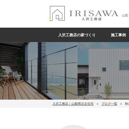
山梨
入沢工務店の家づくり
施工事例
入沢工務店｜山梨県注文住宅
ブログ一覧
秋