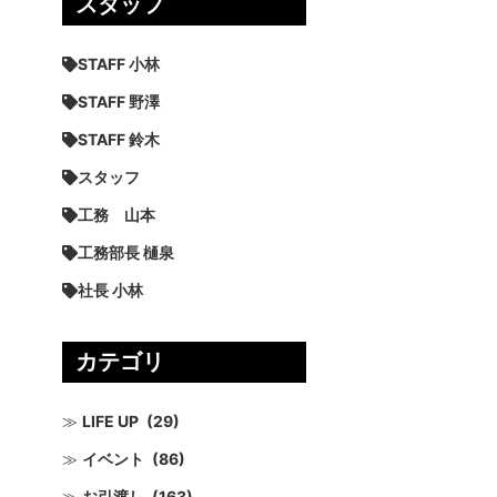
スタッフ
STAFF 小林
STAFF 野澤
STAFF 鈴木
スタッフ
工務 山本
工務部長 樋泉
社長 小林
カテゴリ
LIFE UP
(29)
イベント
(86)
お引渡し
(163)