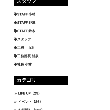
スタッフ
STAFF 小林
STAFF 野澤
STAFF 鈴木
スタッフ
工務 山本
工務部長 樋泉
社長 小林
カテゴリ
LIFE UP
(29)
イベント
(86)
お引渡し
(163)