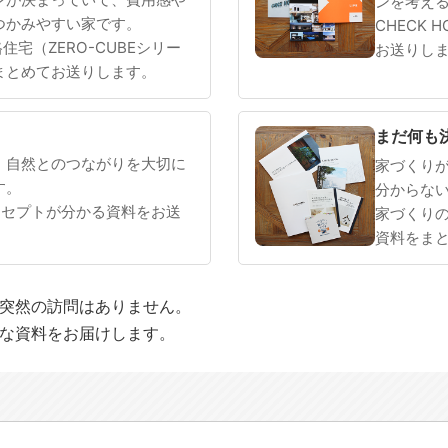
ンを考え
つかみやすい家です。
CHECK 
 規格住宅（ZERO-CUBEシリー
お送りし
まとめてお送りします。
まだ何も
、自然とのつながりを大切に
家づくり
す。
分からな
ンセプトが分かる資料をお送
家づくり
資料をま
や突然の訪問はありません。
適な資料をお届けします。