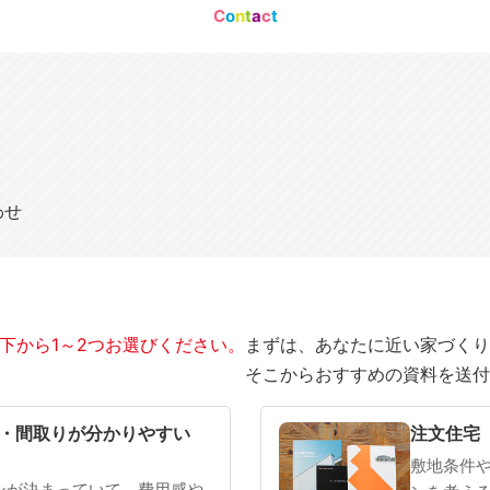
C
o
n
t
a
c
t
わせ
下から1～2つお選びください。
まずは、あなたに近い家づくり
そこからおすすめの資料を送付
SOWOOD
まだ何も決まっていない
・間取りが分かりやすい
注文住宅
敷地条件
ンが決まっていて、費用感や