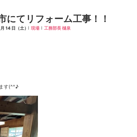
市にてリフォーム工事！！
9 月 14 日（土）
現場
工務部長 樋泉
す(^^♪