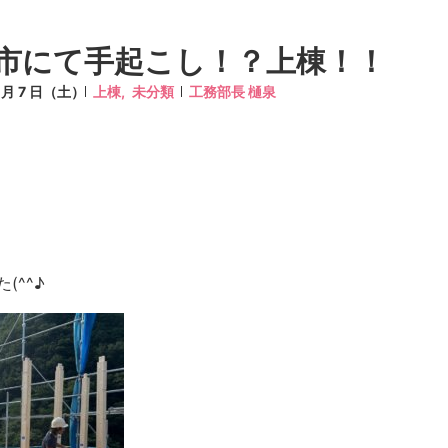
市にて手起こし！？上棟！！
9 月 7 日（土）
上棟,
未分類
工務部長 樋泉
(^^♪