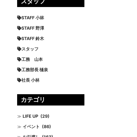
スタッフ
STAFF 小林
STAFF 野澤
STAFF 鈴木
スタッフ
工務 山本
工務部長 樋泉
社長 小林
カテゴリ
LIFE UP
(29)
イベント
(86)
お引渡し
(163)