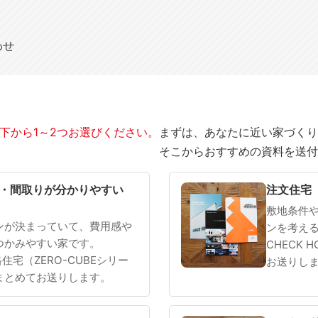
わせ
下から1～2つお選びください。
まずは、あなたに近い家づくり
そこからおすすめの資料を送付
SOWOOD
まだ何も決まっていない
・間取りが分かりやすい
注文住宅
敷地条件
ンが決まっていて、費用感や
ンを考え
つかみやすい家です。
CHECK 
 規格住宅（ZERO-CUBEシリー
お送りし
まとめてお送りします。