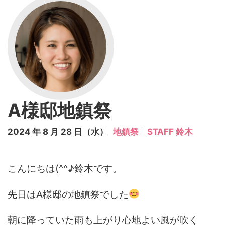
A様邸地鎮祭
2024 年 8 月 28 日（水）
地鎮祭
STAFF 鈴木
こんにちは(^^♪鈴木です。
先日はA様邸の地鎮祭でした
朝に降っていた雨も上がり心地よい風が吹く