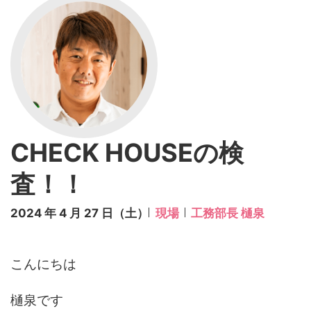
CHECK HOUSEの検
査！！
2024 年 4 月 27 日（土）
現場
工務部長 樋泉
こんにちは
樋泉です