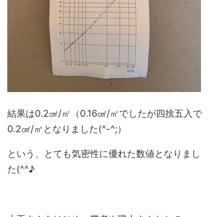
結果は0.2㎠/㎡（0.16㎠/㎡でしたが四捨五入で
0.2㎠/㎡となりました(^-^;）
という、とても気密性に優れた数値となりまし
た(^^♪