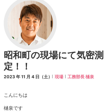
昭和町の現場にて気密測
定！！
2023 年 11 月 4 日（土）
現場
工務部長 樋泉
こんにちは
樋泉です