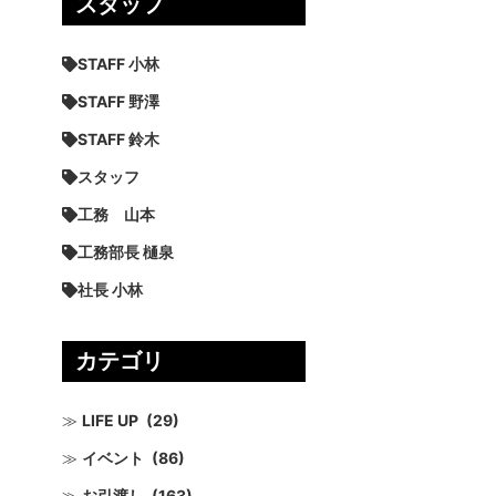
スタッフ
STAFF 小林
STAFF 野澤
STAFF 鈴木
スタッフ
工務 山本
工務部長 樋泉
社長 小林
カテゴリ
LIFE UP
(29)
イベント
(86)
お引渡し
(163)