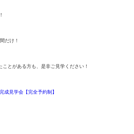
！
日間だけ！
も見たことがある方も、是非ご見学ください！
E+BOX完成見学会【完全予約制】