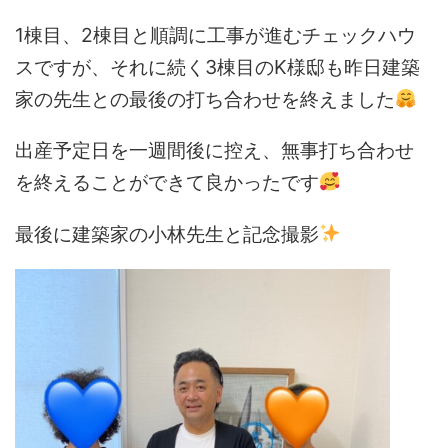
1
棟目、
2
棟目と順調に工事が進むチェックハウ
スですが、それに続く
3
棟目の
K
様邸も昨日建築
家の先生との最後の打ち合わせを終えました
出産予定日を一週間後に控え、無事打ち合わせ
を終えることができて良かったです
最後に建築家の小林先生と記念撮影