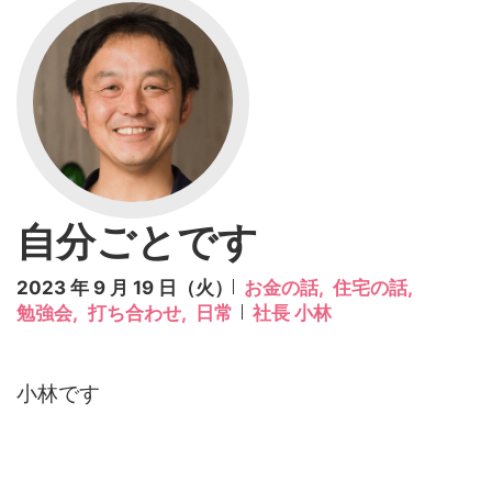
自分ごとです
2023 年 9 月 19 日（火）
お金の話,
住宅の話,
勉強会,
打ち合わせ,
日常
社長 小林
小林です