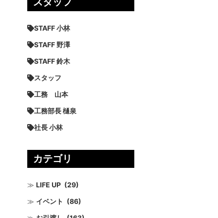
スタッフ
STAFF 小林
STAFF 野澤
STAFF 鈴木
スタッフ
工務 山本
工務部長 樋泉
社長 小林
カテゴリ
LIFE UP
(29)
イベント
(86)
お引渡し
(163)