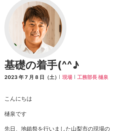
基礎の着手(^^♪
2023 年 7 月 8 日（土）
現場
工務部長 樋泉
こんにちは
樋泉です
先日、地鎮祭を行いました山梨市の現場の