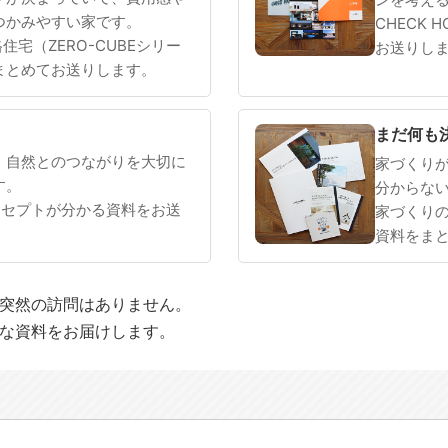
つかみやすい家です。
CHECK 
 規格住宅（ZERO-CUBEシリー
お送りし
まとめてお送りします。
まだ何も
、自然とのつながりを大切に
家づくり
す。
分からな
ンセプトが分かる資料をお送
家づくり
資料をま
や突然の訪問はありません。
適な資料をお届けします。