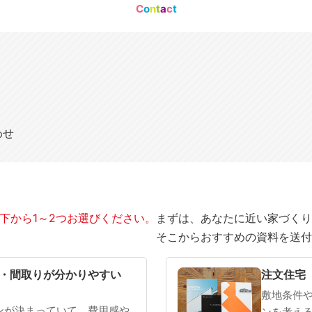
C
o
n
t
a
c
t
わせ
下から1～2つお選びください。
まずは、あなたに近い家づくり
そこからおすすめの資料を送付
SOWOOD
まだ何も決まっていない
・間取りが分かりやすい
注文住宅
敷地条件
ンが決まっていて、費用感や
ンを考え