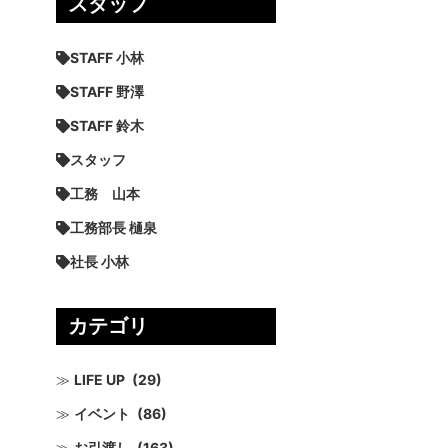
スタッフ
STAFF 小林
STAFF 野澤
STAFF 鈴木
スタッフ
工務 山本
工務部長 樋泉
社長 小林
カテゴリ
LIFE UP
(29)
イベント
(86)
お引渡し
(163)