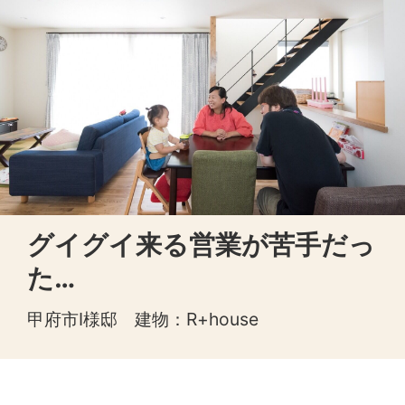
グイグイ来る営業が苦手だっ
た…
甲府市I様邸 建物：R+house